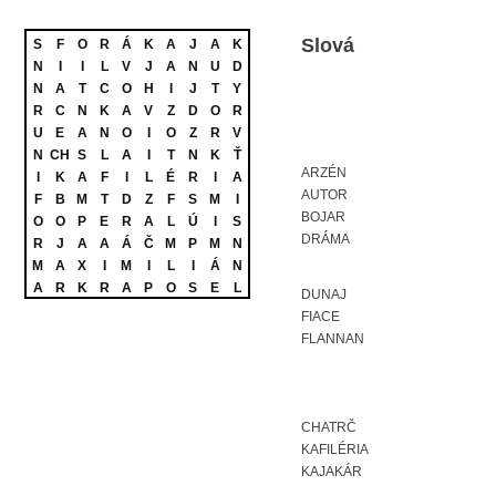
Slová
S
F
O
R
Á
K
A
J
A
K
N
I
I
L
V
J
A
N
U
D
N
A
T
C
O
H
I
J
T
Y
R
C
N
K
A
V
Z
D
O
R
U
E
A
N
O
I
O
Z
R
V
N
CH
S
L
A
I
T
N
K
Ť
ARZÉN
I
K
A
F
I
L
É
R
I
A
AUTOR
F
B
M
T
D
Z
F
S
M
I
BOJAR
O
O
P
E
R
A
L
Ú
I
S
DRÁMA
R
J
A
A
Á
Č
M
P
M
N
M
A
X
I
M
I
L
I
Á
N
A
R
K
R
A
P
O
S
E
L
DUNAJ
FIACE
FLANNAN
CHATRČ
KAFILÉRIA
KAJAKÁR