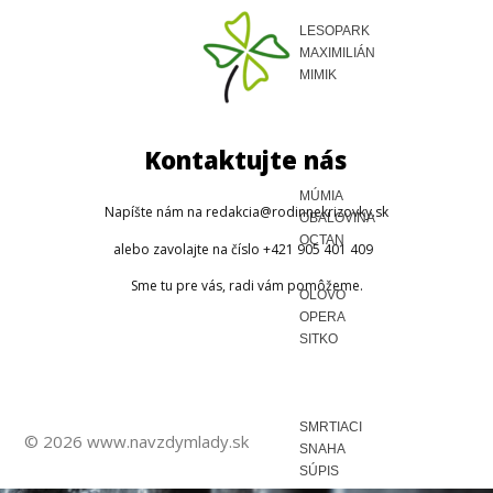
LESOPARK
MAXIMILIÁN
MIMIK
Kontaktujte nás
MÚMIA
Napíšte nám na redakcia@rodinnekrizovky.sk
OBALOVINA
OCTAN
alebo zavolajte na číslo +421 905 401 409
Sme tu pre vás, radi vám pomôžeme.
OLOVO
OPERA
SITKO
SMRTIACI
© 2026 www.navzdymlady.sk
SNAHA
SÚPIS