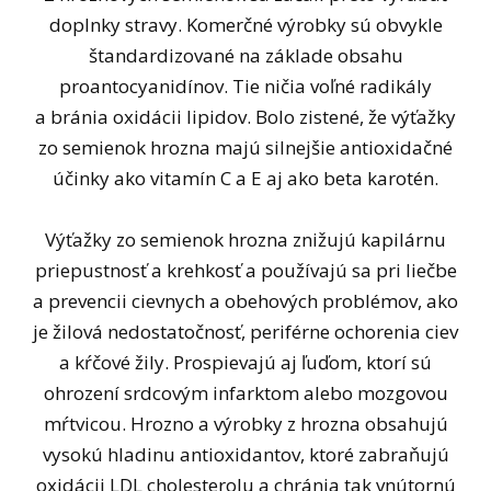
doplnky stravy. Komerčné výrobky sú obvykle
štandardizované na základe obsahu
proantocyanidínov. Tie ničia voľné radikály
a bránia oxidácii lipidov. Bolo zistené, že výťažky
zo semienok hrozna majú silnejšie antioxidačné
účinky ako vitamín C a E aj ako beta karotén.
Výťažky zo semienok hrozna znižujú kapilárnu
priepustnosť a krehkosť a používajú sa pri liečbe
a prevencii cievnych a obehových problémov, ako
je žilová nedostatočnosť, periférne ochorenia ciev
a kŕčové žily. Prospievajú aj ľuďom, ktorí sú
ohrození srdcovým infarktom alebo mozgovou
mŕtvicou. Hrozno a výrobky z hrozna obsahujú
vysokú hladinu antioxidantov, ktoré zabraňujú
oxidácii LDL cholesterolu a chránia tak vnútornú