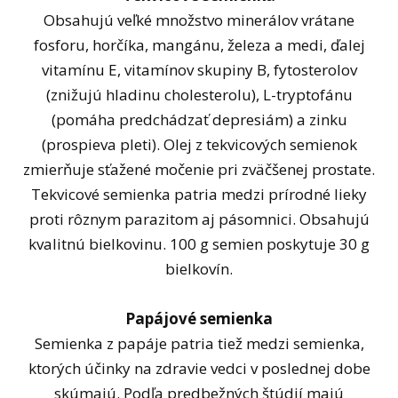
Obsahujú veľké množstvo minerálov vrátane
fosforu, horčíka, mangánu, železa a medi, ďalej
vitamínu E, vitamínov skupiny B, fytosterolov
(znižujú hladinu cholesterolu), L-tryptofánu
(pomáha predchádzať depresiám) a zinku
(prospieva pleti). Olej z tekvicových semienok
zmierňuje sťažené močenie pri zväčšenej prostate.
Tekvicové semienka patria medzi prírodné lieky
proti rôznym parazitom aj pásomnici. Obsahujú
kvalitnú bielkovinu. 100 g semien poskytuje 30 g
bielkovín.
Papájové semienka
Semienka z papáje patria tiež medzi semienka,
ktorých účinky na zdravie vedci v poslednej dobe
skúmajú. Podľa predbežných štúdií majú