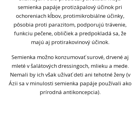
semienka papáje protizápalový účinok pri
ochoreniach kĺbov, protimikrobiálne účinky,
pôsobia proti parazitom, podporujú trávenie,
funkciu pečene, obličiek a predpokladá sa, že
majú aj protirakovinový účinok.
Semienka možno konzumovať surové, drvené aj
mleté v šalátových dressingoch, mlieku a mede.
Nemali by ich však užívať deti ani tehotné ženy (v
Ázii sa v minulosti semienka papáje používali ako
prírodná antikoncepcia).