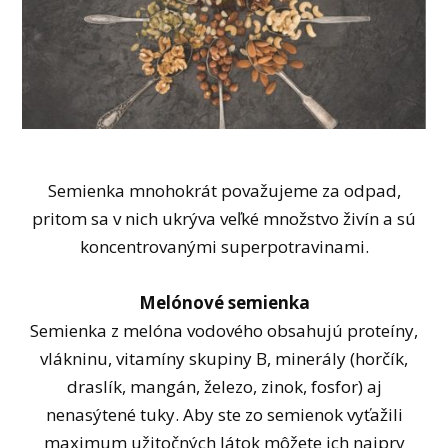
Semienka mnohokrát považujeme za odpad,
pritom sa v nich ukrýva veľké množstvo živín a sú
koncentrovanými superpotravinami.
Melónové semienka
Semienka z melóna vodového obsahujú proteíny,
vlákninu, vitamíny skupiny B, minerály (horčík,
draslík, mangán, železo, zinok, fosfor) aj
nenasýtené tuky. Aby ste zo semienok vyťažili
maximum užitočných látok môžete ich najprv