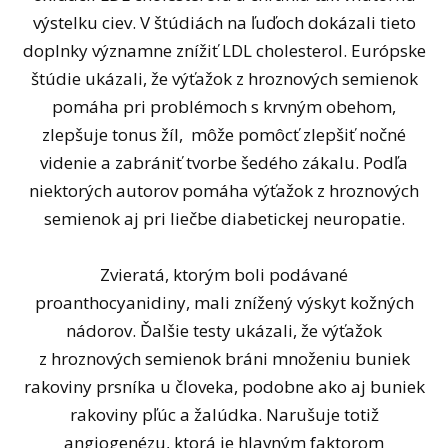
výstelku ciev. V štúdiách na ľuďoch dokázali tieto
doplnky významne znížiť LDL cholesterol. Európske
štúdie ukázali, že výťažok z hroznových semienok
pomáha pri problémoch s krvným obehom,
zlepšuje tonus žíl, môže pomôcť zlepšiť nočné
videnie a zabrániť tvorbe šedého zákalu. Podľa
niektorých autorov pomáha výťažok z hroznových
semienok aj pri liečbe diabetickej neuropatie.
Zvieratá, ktorým boli podávané
proanthocyanidiny, mali znížený výskyt kožných
nádorov. Ďalšie testy ukázali, že výťažok
z hroznových semienok bráni množeniu buniek
rakoviny prsníka u človeka, podobne ako aj buniek
rakoviny pľúc a žalúdka. Narušuje totiž
angiogenézu, ktorá je hlavným faktorom