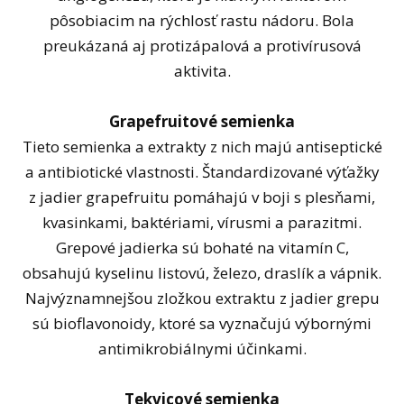
pôsobiacim na rýchlosť rastu nádoru. Bola
preukázaná aj protizápalová a protivírusová
aktivita.
Grapefruitové semienka
Tieto semienka a extrakty z nich majú antiseptické
a antibiotické vlastnosti. Štandardizované výťažky
z jadier grapefruitu pomáhajú v boji s plesňami,
kvasinkami, baktériami, vírusmi a parazitmi.
Grepové jadierka sú bohaté na vitamín C,
obsahujú kyselinu listovú, železo, draslík a vápnik.
Najvýznamnejšou zložkou extraktu z jadier grepu
sú bioflavonoidy, ktoré sa vyznačujú výbornými
antimikrobiálnymi účinkami.
Tekvicové semienka