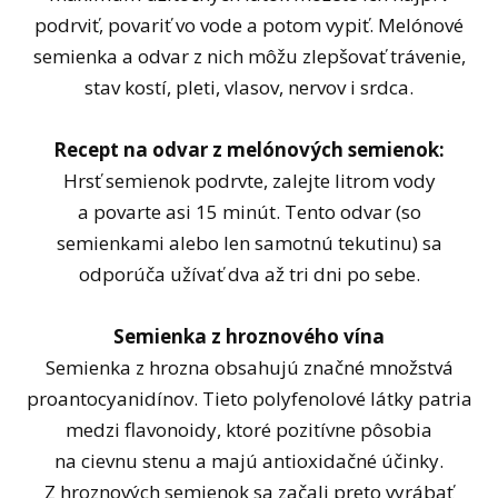
podrviť, povariť vo vode a potom vypiť. Melónové
semienka a odvar z nich môžu zlepšovať trávenie,
stav kostí, pleti, vlasov, nervov i srdca.
Recept na odvar z melónových semienok:
Hrsť semienok podrvte, zalejte litrom vody
a povarte asi 15 minút. Tento odvar (so
semienkami alebo len samotnú tekutinu) sa
odporúča užívať dva až tri dni po sebe.
Semienka z hroznového vína
Semienka z hrozna obsahujú značné množstvá
proantocyanidínov. Tieto polyfenolové látky patria
medzi flavonoidy, ktoré pozitívne pôsobia
na cievnu stenu a majú antioxidačné účinky.
Z hroznových semienok sa začali preto vyrábať