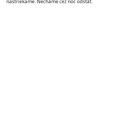
nastriekame. Necháme cez noc odstáť.