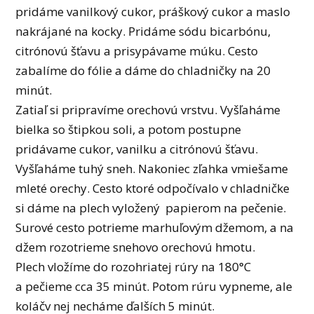
pridáme vanilkový cukor, práškový cukor a maslo
nakrájané na kocky. Pridáme sódu bicarbónu,
citrónovú šťavu a prisypávame múku. Cesto
zabalíme do fólie a dáme do chladničky na 20
minút.
Zatiaľ si pripravíme orechovú vrstvu. Vyšľaháme
bielka so štipkou soli, a potom postupne
pridávame cukor, vanilku a citrónovú šťavu.
Vyšľaháme tuhý sneh. Nakoniec zľahka vmiešame
mleté orechy. Cesto ktoré odpočívalo v chladničke
si dáme na plech vyložený papierom na pečenie.
Surové cesto potrieme marhuľovým džemom, a na
džem rozotrieme snehovo orechovú hmotu.
Plech vložíme do rozohriatej rúry na 180°C
a pečieme cca 35 minút. Potom rúru vypneme, ale
koláčv nej necháme ďalších 5 minút.