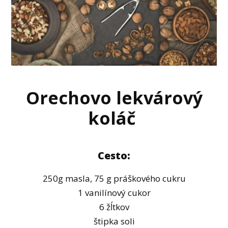
Orechovo lekvárový
koláč
Cesto:
250g masla, 75 g práškového cukru
1 vanilínový cukor
6 žĺtkov
štipka soli