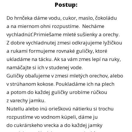
Postup:
Do hrnčeka dáme vodu, cukor, maslo, čokoládu
a na miernom ohni rozpustíme. Necháme
vychladnúť.Primiešame mleté sušienky a orechy.
Z dobre vychladnutej zmesi odkrajujeme lyžičkou
a rukami formujeme rovnaké guličky, ktoré
ukladáme na tácku. Ak sa vám zmes lepí na ruky,
namáčajte si ich v studenej vode.
Guličky obaľujeme v zmesi mletých orechov, alebo
v strúhanom kokose. Poukladáme ich na plech
a potom do každej guličky urobíme rúčkou
z varechy jamku.
Nutellu alebo inú orieškovú nátierku si trochu
rozpustíme vo vodnom kúpeli, dáme ju
do cukrárskeho vrecka a do každej jamky