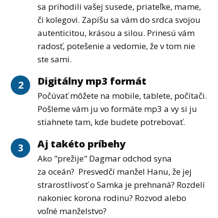
sa prihodili vašej susede, priateľke, mame,
či kolegovi. Zapíšu sa vám do srdca svojou
autenticitou, krásou a silou. Prinesú vám
radosť, potešenie a vedomie, že v tom nie
ste sami.
Digitálny mp3 formát
2
Počúvať môžete na mobile, tablete, počítači.
Pošleme vám ju vo formáte mp3 a vy si ju
stiahnete tam, kde budete potrebovať.
Aj takéto príbehy
3
Ako "prežije" Dagmar odchod syna
za oceán? Presvedčí manžel Hanu, že jej
strarostlivosť o Samka je prehnaná? Rozdelí
nakoniec korona rodinu? Rozvod alebo
voľné manželstvo?